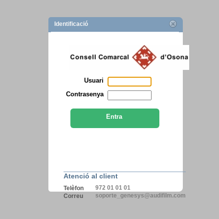
Identificació
Usuari
Contrasenya
Entra
Atenció al client
972 01 01 01
Telèfon
soporte_genesys@audifilm.com
Correu